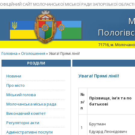
ОФІЦІЙНИЙ САЙТ МОЛОЧАНСЬКОЇ МІСЬКОЇ РАДИ ЗАПОРІЗЬКОЇ ОБЛАСТІ
М
Пологівс
71716, м. Молочансь
Головна
Оголошення
»
» Увага! Прямі лінії!
РОЗДІЛИ
Увага! Прямі лінії!
Новини
Про місто
№
Міський голова
Прізвище, ім’я та по
з/
Молочанська міська рада
батькові
п
Виконавчий комітет
Регуляторні акти
Брутман
1
Едуард Леонідович
Адміністративні послуги