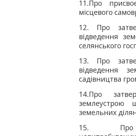
11.Про присво
місцевого самов
12. Про затв
відведення зем
селянського гос
13. Про затв
відведення зе
садівництва гр
14.Про затве
землеустрою 
земельних ділян
15. Пр