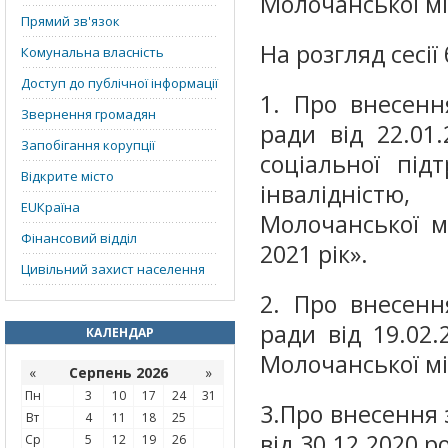
Молочанської мі
Прямий зв'язок
На розгляд сесі
Комунальна власність
Доступ до публічної інформації
1. Про внесенн
Звернення громадян
ради від 22.0
Запобігання корупції
соціальної під
Відкрите місто
інвалідністю
EUКраїна
Молочанської м
Фінансовий відділ
2021 рік».
Цивільний захист населення
2. Про внесенн
ради від 19.02
КАЛЕНДАР
Молочанської мі
«
Серпень 2026
»
Пн
3
10
17
24
31
3.Про внесення 
Вт
4
11
18
25
від 30.12.2020 
Ср
5
12
19
26