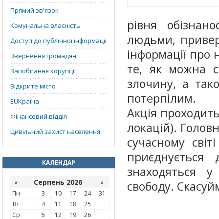
Прямий зв'язок
рівня обізнан
Комунальна власність
людьми, привер
Доступ до публічної інформації
інформації про 
Звернення громадян
те, як можна с
Запобігання корупції
злочину, а так
Відкрите місто
потерпілим.
EUКраїна
Акція проходить 
Фінансовий відділ
локацій). Головн
Цивільний захист населення
сучасному світ
приєднується 
КАЛЕНДАР
знаходяться у
«
Серпень 2026
»
свободу. Скасуй
Пн
3
10
17
24
31
Вт
4
11
18
25
Ср
5
12
19
26